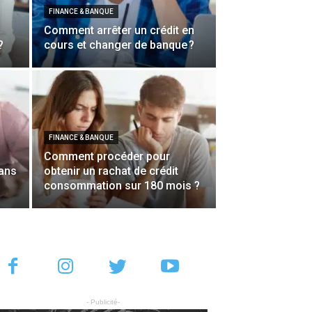
FINANCE & BANQUE
Comment arrêter un crédit en
?
cours et changer de banque ?
FINANCE & BANQUE
Comment procéder pour
sans
obtenir un rachat de crédit
consommation sur 180 mois ?
- Publicité-