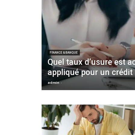
FINANCE & BANQUE
Quel taux d’usure est a
appliqué pour un crédit 
admin
-