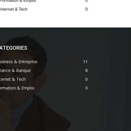
Formation & Emploi
0
Internet & Tech
0
ATEGORIES
siness & Entreprise
11
inance & Banque
8
ternet & Tech
0
ormation & Emploi
0